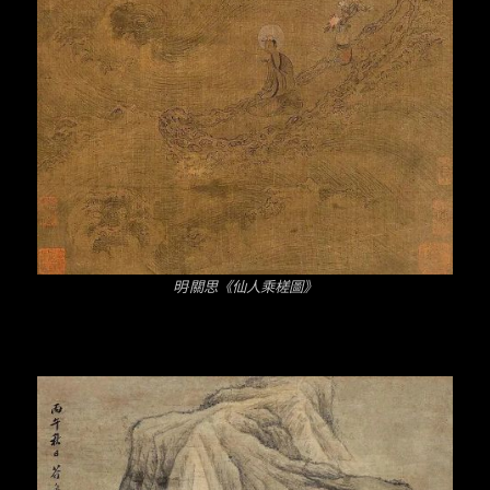
明·關思《仙人乘槎圖》