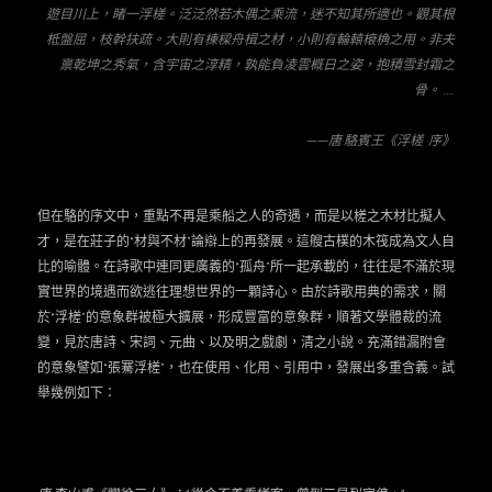
遊目川上，睹一浮槎。泛泛然若木偶之乘流，迷不知其所適也。觀其根
柢盤屈，枝幹扶疏。大則有棟樑舟楫之材，小則有輪轅榱桷之用。非夫
禀乾坤之秀氣，含宇宙之淳精，孰能負凌雲概日之姿，抱積雪封霜之
骨。 ……
——
唐·駱賓王《浮槎 ·序》
但在駱的序文中，重點不再是乘船之人的奇遇，而是以槎之木材比擬人
才，是在莊子的“材與不材”論辯上的再發展。這艘古樸的木筏成為文人自
比的喻體。在詩歌中連同更廣義的“孤舟”所一起承載的，往往是不滿於現
實世界的境遇而欲逃往理想世界的一顆詩心。由於詩歌用典的需求，關
於“浮槎”的意象群被極大擴展，形成豐富的意象群，順著文學體裁的流
變，見於唐詩、宋詞、元曲、以及明之戲劇，清之小說。充滿錯漏附會
的意象譬如“張騫浮槎”，也在使用、化用、引用中，發展出多重含義。試
舉幾例如下：