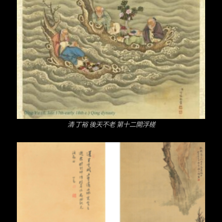
清·丁裕 後天不老 第十二開浮槎