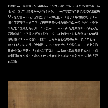
既然成為一種具象，它自然不安於文本。經年累月，“浮槎”逐漸變為一種
“圖式”（也可以理解為典故的多維化），一個豐富的信息組塊和知識單元
[3]
。在繪畫中，有非常典型的仙人乘槎圖。 《莊子》中“乘雲氣”的仙人
擁有了實際的交通工具。隨著唐宋兩代佛教道教的進一步世俗化，乘坐
仙槎之人從最初的孤身一人，變為二三人，有時是道家神仙，有時又是
羅漢或書生。所乘之槎雖不變其古樸，槎上所載，卻越發繁複。明朝關
思所繪《仙人乘槎圖》，樹幹上仍然保留著樹枝和花朵，枝頭立著仙
鶴，仙人頭現光環，近旁置一古瓶。到清代仙人或變為書生，船上之物
則是壺酒與書卷。甚至兩艘浮槎並行，上面載著象徵福壽的仙人們，熱
熱鬧鬧正在交談。也出現了仕女或者仙女的形象，載著寓意祝福和長壽
的器物。