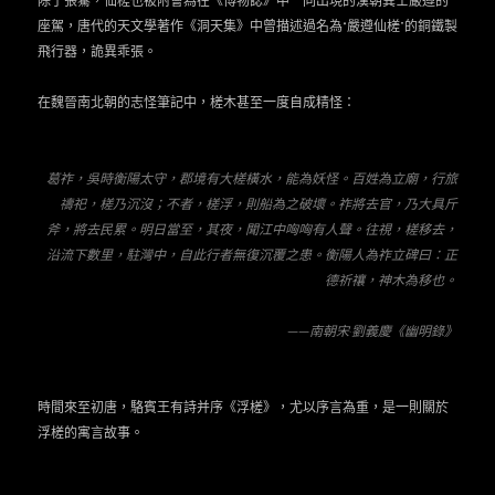
除了張騫，仙槎也被附會為在《博物誌》中一同出現的漢朝異士嚴遵的
座駕，唐代的天文學著作《洞天集》中曾描述過名為“嚴遵仙槎”的銅鐵製
飛行器，詭異乖張。
在魏晉南北朝的志怪筆記中，槎木甚至一度自成精怪：
葛祚，吳時衡陽太守，郡境有大槎橫水，能為妖怪。百姓為立廟，行旅
禱祀，槎乃沉沒；不者，槎浮，則船為之破壞。祚將去官，乃大具斤
斧，將去民累。明日當至，其夜，聞江中哅哅有人聲。往視，槎移去，
沿流下數里，駐灣中，自此行者無復沉覆之患。衡陽人為祚立碑曰：正
德祈禳，神木為移也。
——
南朝宋·劉義慶《幽明錄》
時間來至初唐，駱賓王有詩并序《浮槎》，尤以序言為重，是一則關於
浮槎的寓言故事。