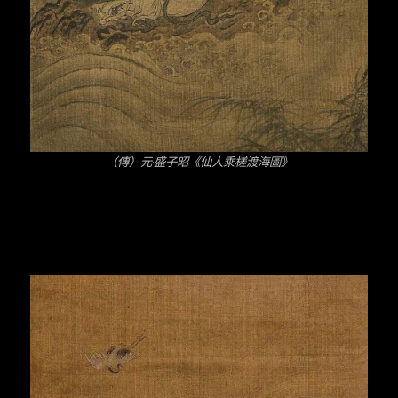
（傳）元·盛子昭《仙人乘槎渡海圖》