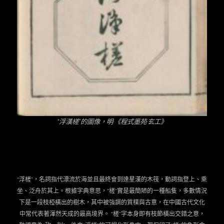
“
浮漢槎”的圖像，明·《程式墨苑·玄工》
“浮槎”，名詞指代漂流於海並且最終會到達星漢的木筏，動詞指登上、乘
坐、泛舟於其上。根據字典意思，“槎”實是最簡陋的一種船隻，多數情況
下是一段枝椏橫出的樹木，其中被強調的質樸與古意，在中國古代文化
中常代表著渾然天成的最高境界。 “槎”字本身即有枝節橫出交錯之意，