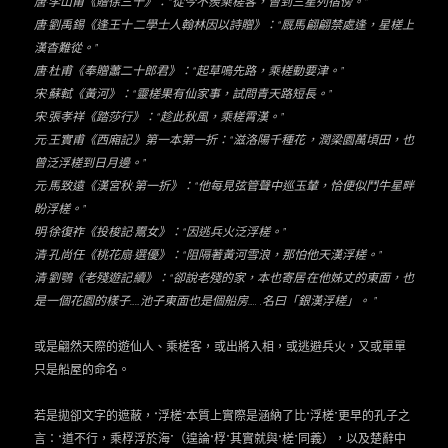
唐·李山甫《贈徐三十》：“從今不羨乘槎客，曾到三星列宿傍。”
唐·劉禹錫《逢王十二學士人翰林因以詩贈》：“厩馬翩翩禁處逢，星槎上
漢杳難從。”
唐·杜甫《奉贈蕭二十郎君》：“起草鳴先路，乘槎動要津。”
宋·蘇軾《黃河》：“靈槎果有仙家事，試問青天路短長。”
宋·張孝祥《踏莎行》：“趁此秋風，乘槎霄漢。”
元·王實甫《西廂記》第一本第一折：“滋洛陽千種花，潤梁園萬頃田，也
曾泛浮槎到日月邊。”
元·馬致遠《漢宮秋·第一折》：“他每見弦管聲中巡玉輦，恰便似鬥牛星畔
盼浮槎。”
明·徐復祚《投梭記·鬻女》：“因逃兵火泛浮槎。”
清·孔尚任《桃花扇·選優》：“阻隔著黃河雪浪，那怕他天漢浮槎。”
清·劉鶚《老殘遊記續》：“卻說老殘的家，本也寄居在他姊丈的東面，也
是一個花園的樣子……池子東面也是個船房….. .名曰「銀漢浮槎」。 ”
或是翩然天際的遊仙人、乘槎客，或出將入相，或逃避兵火，又或單單
只是船屋的命名。
若是拋卻文字的遮蔽，“浮槎”本質上實際是涵納了比“浮槎”更早的孔子之
言：“道不行，乘桴浮於海”（遑論“桴”其實就與“槎”同義），以及楚辭中