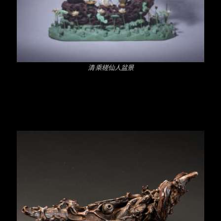
清·乘槎仙人盆景