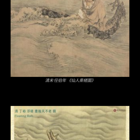
清末·任伯年 《仙人乘槎圖》