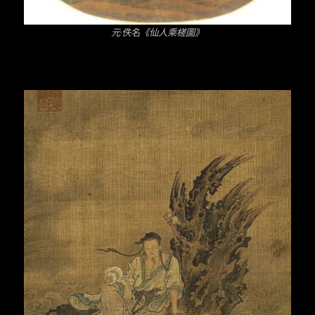
元·佚名《仙人乘槎圖》