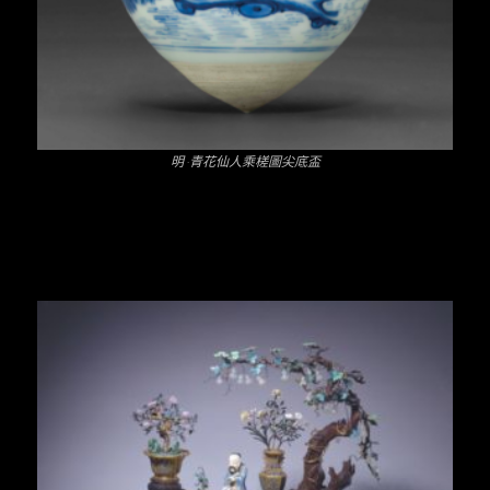
明 ·青花仙人乘槎圖尖底盃