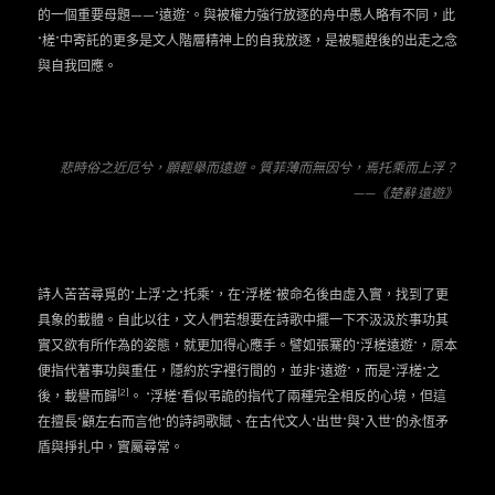
的一個重要母題——“遠遊”。與被權力強行放逐的舟中愚人略有不同，此
“槎”中寄託的更多是文人階層精神上的自我放逐，是被驅趕後的出走之念
與自我回應。
悲時俗之近厄兮，願輕舉而遠遊。質菲薄而無因兮，焉托乘而上浮？
——
《楚辭·遠遊》
詩人苦苦尋覓的“上浮”之“托乘”，在“浮槎”被命名後由虛入實，找到了更
具象的載體。自此以往，文人們若想要在詩歌中擺一下不汲汲於事功其
實又欲有所作為的姿態，就更加得心應手。譬如張騫的“浮槎遠遊”，原本
便指代著事功與重任，隱約於字裡行間的，並非“遠遊”，而是“浮槎“之
[2]
後，載譽而歸
。 “浮槎”看似弔詭的指代了兩種完全相反的心境，但這
在擅長”顧左右而言他“的詩詞歌賦、在古代文人“出世”與“入世”的永恆矛
盾與掙扎中，實屬尋常。