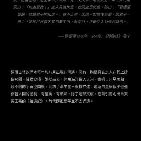
問曰：「何由至此！」此人具說來意，並問此是何處。答曰：「君還至
蜀郡，訪嚴君平則知之。」竟不上岸，因還。如期後至蜀，問君平，
曰：「某年月日有客星犯牽牛宿，計​​年月，正是此人到天河時也。」
——
晉·張華 (232年－300年) 《博物誌》·卷十
這段古怪的浮木每年於八月出現在海邊，忽有一胸懷奇誌之人在其上建
造飛閣、儲備食糧，隨船而去，經由海洋進入天河，遭遇日月星辰和一
段不明的宇宙空間後，到訪了牽牛星。根據描述，遙遠的星宿似乎也遵
循著人間的體制，有屋舍，有織婦。除了這部文獻，卷首引用則出自東
晉王嘉的《拾遺記》，時代距離張華並不太遙遠。