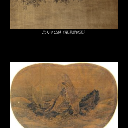
北宋·李公麟《羅漢乘槎圖》