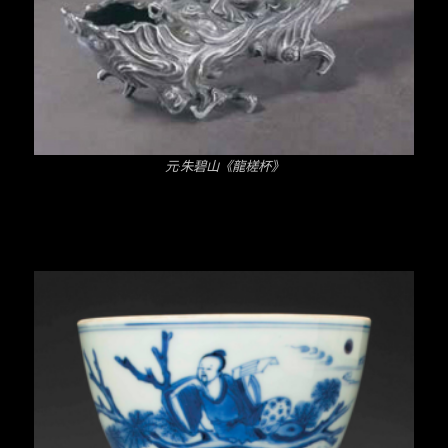
元·朱碧山《龍槎杯》