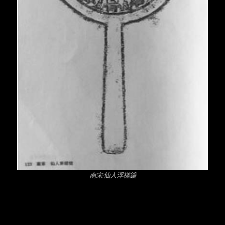
南宋·仙人浮槎鏡