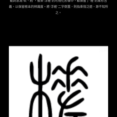
動詞意為“砍、削”，後來“浮槎”的可視化形像中，都保留了“槎”的象形含
義，以保留根本的辨識度。將“浮槎”二字倒置，則指乘筏泛遊，渺不知所
之。