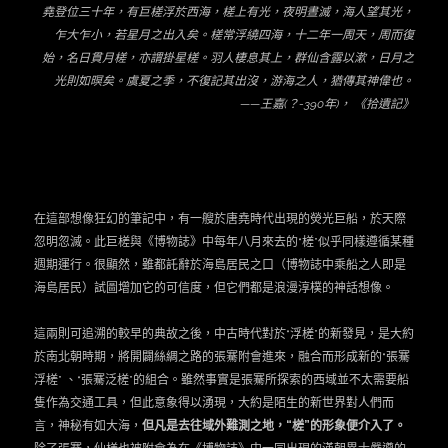
堯登位三十年，有巨槎浮於西海，槎上有光，夜明晝滅，海人望其光，
乍大乍小，若星月之出入矣。槎常浮繞四海，十二年一周天，周而復
始，名日貫月槎，亦謂掛星槎。羽人棲息其上，群仙含露以漱，日月之
光則如暝矣。虞夏之季，不復記其出沒，游海之人，猶傳其神偉也。
——
王嘉(？-390年)， 《拾遺記》
在這部想像狂幻的筆記中，有一艘於唐堯時代出現的熒光巨船，於天際
忽明忽滅。此巨槎與《博物誌》中每年八月來去的“槎”似乎同樣遵循某種
週期運行。很顯然，雖都託辭於海島居民之口（博物誌中乘船之人即是
海島居民）試圖增加它的可信度，但它們都是浪漫淳樸的神話想像。
這兩則可追溯的較早的典故之後，中古時代對於“浮槎”的新發見，是大約
於南北朝時期，將開闢絲綢之路的張騫附會進來，融合而形成新的“張騫
浮槎” 、“張騫泛槎”的組合。雖然事實是張騫所探索的西域並不太需要船
隻作為交通工具，但此意象得以湧現，大約是陌生的新世界對人們而
言，神秘有如大海，
但凡是去往域外難測之地，“槎”的形象便介入了。