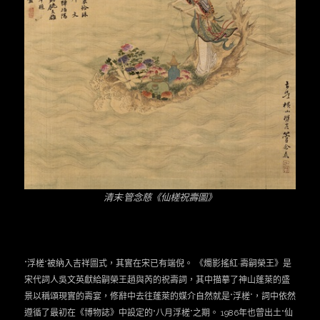
清末·管念慈《仙槎祝壽圖》
“浮槎”被納入吉祥圖式，其實在宋已有端倪。 《燭影搖紅·壽嗣榮王》是
宋代詞人吳文英獻給嗣榮王趙與芮的祝壽詞，其中描摹了神山蓬萊的盛
景以稱頌現實的壽宴，修辭中去往蓬萊的媒介自然就是“浮槎”，詞中依然
遵循了最初在《博物誌》中設定的“八月浮槎”之期。 1986年也曾出土“仙