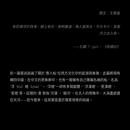
撰文：王敬瑜
…
有巨槎浮於西海，槎上有光，夜明晝滅，海人望其光，乍大乍小，若星
月之出入矣。
——
王嘉(？-390)， 《拾遺記》
前一篇嘗試談論了關於“愚人船”在西方文化中的起源與象徵，此篇將視角
轉回中國。在中文的意象群中，也有一艘擁有自己專屬名稱的船，名為
“浮（fu）槎（cha）”。 “浮槎”一詞有多個變體，“浮漢槎”、“星漢槎”、
“星槎”等。這裡的“漢”意指“河漢”，“銀河”。在古人的想像中，大海盡處通
往天河——如今看來，這其實是基於樸素視覺的結論。