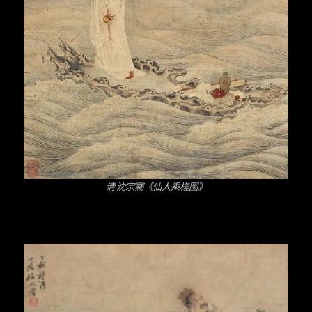
清·沈宗騫《仙人乘槎圖》