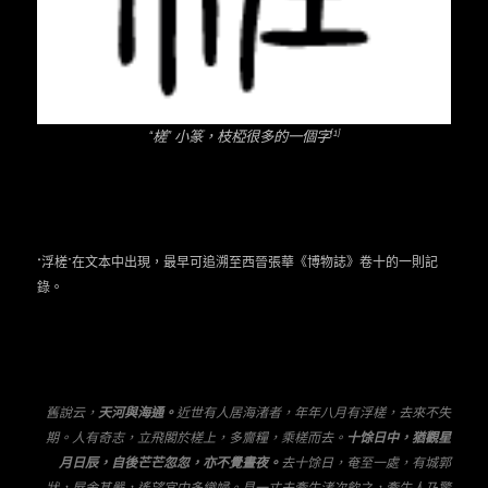
[1]
“
槎” 小篆，枝椏很多的一個字
“浮槎”在文本中出現，最早可追溯至西晉張華《博物誌》卷十的一則記
錄。
舊說云，
天河與海通。
近世有人居海渚者，年年八月有浮槎，去來不失
期。人有奇志，立飛閣於槎上，多齎糧，乘槎而去。
十馀日中，猶觀星
月日辰，自後芒芒忽忽，亦不覺晝夜。
去十馀日，奄至一處，有城郭
狀，屋舍甚嚴，遙望宮中多織婦。見一丈夫牽牛渚次飲之，牽牛人乃驚