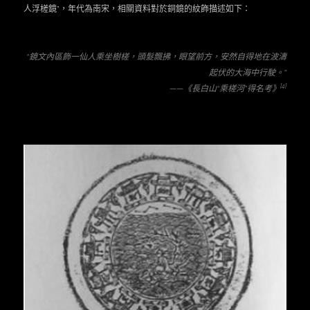
人浮槎鏡”，年代為南宋，相關資料對於銅鏡的紋飾描述如下：
“
鏡文內區飾一仙人乘坐樹槎，頭髮飄拂，眼望前方，安然自得地在波濤
起伏的大海中行駛。”
[4]
——
《長白山“乘槎河”得名考》