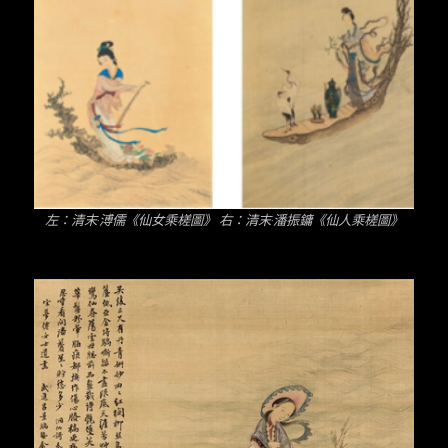
左：清末·溥儒《仙女乘槎圖》 右：清末·潘振鏞《仙人乘槎圖》